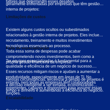
fatores que determinam esses desafios.
geralmente enfrentadas por empresas que têm gestão
interna de projetos:
Limitações de custos
Existem alguns custos ocultos ou subestimados
relacionados à gestão interna de projetos. Eles incluem
recrutamento, treinamento e muitos investimentos
tecnológicos essenciais ao processo.
Falta de especialização
Toda essa soma de despesas pode acabar
comprometendo novos investimentos, bem como a
Ter equipes especializadas é fundamental para a
própria gestão financeira da empresa.
qualidade e eficiência de um negócio de sucesso.
Esses recursos mitigam riscos e ajudam a aumentar a
produtividade, especialmente em áreas de TI. No
Nessas circunstâncias, terceirizar a gestão de projetos é
entanto, nem todas as empresas têm colaboradores
a decisão inteligente a ser tomada, economizando
experientes, capazes e disponíveis para assumir essas
tempo e dinheiro e aumentando a eficiência do negócio.
funções.
Escalabilidade