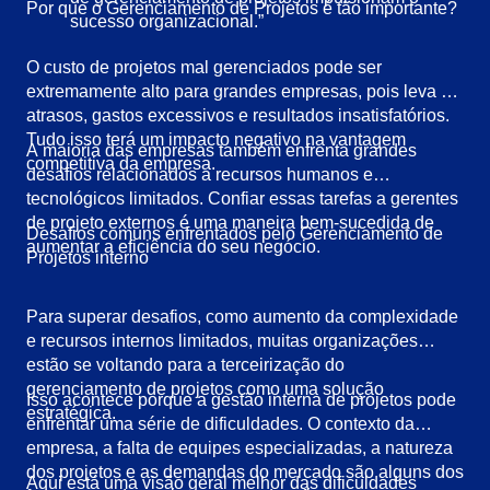
Por que o Gerenciamento de Projetos é tão importante?
sucesso organizacional.”
O custo de projetos mal gerenciados pode ser
extremamente alto para grandes empresas, pois leva a
atrasos, gastos excessivos e resultados insatisfatórios.
Tudo isso terá um impacto negativo na vantagem
A maioria das empresas também enfrenta grandes
competitiva da empresa.
desafios relacionados a recursos humanos e
tecnológicos limitados. Confiar essas tarefas a gerentes
de projeto externos é uma maneira bem-sucedida de
Desafios comuns enfrentados pelo Gerenciamento de
aumentar a eficiência do seu negócio.
Projetos interno
Para superar desafios, como aumento da complexidade
e recursos internos limitados, muitas organizações
estão se voltando para a terceirização do
gerenciamento de projetos como uma solução
Isso acontece porque a gestão interna de projetos pode
estratégica.
enfrentar uma série de dificuldades. O contexto da
empresa, a falta de equipes especializadas, a natureza
dos projetos e as demandas do mercado são alguns dos
Aqui está uma visão geral melhor das dificuldades