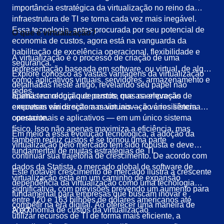
importância estratégica da virtualização no reino da
infraestrutura de TI se torna cada vez mais inegável.
Essa tecnologia, antes procurada por seu potencial de
O que é virtualização?
economia de custos, agora está na vanguarda da
habilitação de excelência operacional, flexibilidade e
A virtualização é o processo de criação de uma
segurança.
representação baseada em software, ou virtual, de algo,
Explore conosco as vastas vantagens da virtualização
como: aplicativos virtuais, servidores, armazenamento e
detalhadas neste artigo, revelando seu papel não
redes.
É uma tecnologia que permite que as empresas
apenas na redução de custos, mas na elevação de
executem vários sistemas virtuais — e vários sistemas
empresas em direção a maior inovação e resiliência
operacionais e aplicativos — em um único sistema
constante.
físico. Isso não apenas maximiza a eficiência, mas
Em meio a essa evolução tecnológica, a adoção da
também reduz custos e se tornou uma parte
virtualização pelo mercado tem sido robusta e deve
fundamental de muitas estratégias de TI.
continuar sua trajetória de crescimento. De acordo com
dados da Statista, o mercado global de software de
Este notável crescimento de mercado ilustra a crescente
virtualização está em um caminho de expansão
dependência da virtualização como uma tecnologia
significativa, com previsões prevendo um aumento para
fundamental para empresas que buscam inovar e
entre 120 e 163 bilhões de dólares americanos até
competir na era digital. Ao oferecer uma maneira de
A economia de custos da virtualização
2027.
utilizar recursos de TI de forma mais eficiente, a