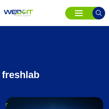
Search
for:
freshlab