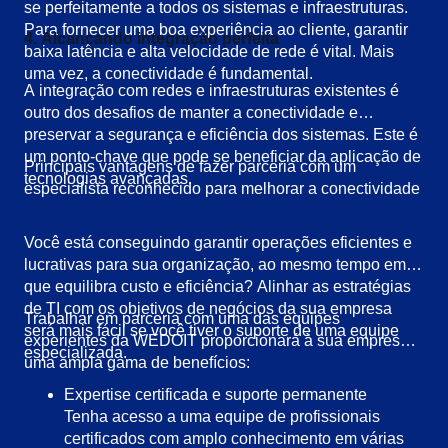
se perfeitamente a todos os sistemas e infraestruturas.
Para fornecer uma boa experiência ao cliente, garantir
4. Alcançando integração perfeita
baixa latência e alta velocidade de rede é vital. Mais
uma vez, a conectividade é fundamental.
A integração com redes e infraestruturas existentes é
outro dos desafios de manter a conectividade e
preservar a segurança e eficiência dos sistemas. Este é
um ponto-chave que pode se beneficiar da aplicação de
Principais vantagens de fazer parceria com um
tecnologias avançadas.
especialista reconhecido para melhorar a conectividade
Você está conseguindo garantir operações eficientes e
lucrativas para sua organização, ao mesmo tempo em
que equilibra custo e eficiência? Alinhar as estratégias
de TI com os objetivos de negócios da sua empresa
Trabalhar em parceria com uma das equipes
será mais fácil se você tiver o suporte de uma equipe
experientes da WEDOIT proporcionará à sua empresa
especializada.
uma ampla gama de benefícios:
Expertise certificada e suporte permanente
Tenha acesso a uma equipe de profissionais
certificados com amplo conhecimento em várias