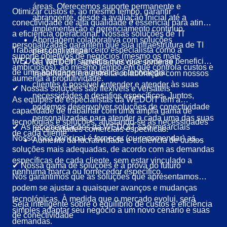
áreas. Oferecemos suporte permanente e
Otimizar custos e, ao mesmo tempo, garantir
abrangente, desde a avaliação inicial até a
conectividade de alta qualidade é essencial para atingir
implementação e gerenciamento contínuo.
a eficiência operacional. Nossas soluções de TI
Abordagem colaborativa com soluções
personalizadas garantem que sua infraestrutura de TI
Trabalhar com um parceiro especialista como a
personalizadas
suporte objetivos de negócios (mesmo os mais
WEDOIT também significa que você pode se beneficiar
Na WEDOIT, acreditamos que somente
ambiciosos), ao mesmo tempo em que controla custos e
de uma abordagem agnóstica à tecnologia:
trabalhando em estreita colaboração com nossos
aumenta a produtividade.
clientes é possível entender e atender às suas
✔ Nossas soluções são flexíveis e versáteis
necessidades e desafios específicos. Juntos,
As equipes de especialistas da WEDOIT têm a
podemos desenvolver soluções de conectividade
capacidade de trabalhar com uma ampla gama de
personalizadas para atender a cada uma das suas
tecnologias e soluções, ajustando-se às necessidades
✔ As recomendações da WEDOIT são imparciais
necessidades comerciais específicas.
de cada cliente.
Nosso foco principal é fornecer (ou recomendar) as
Aumento da lucratividade e eficiência de custos
soluções mais adequadas, de acordo com as demandas
específicas de cada cliente, sem estar vinculado a
✔ Nossa gama de soluções é à prova do futuro
nenhuma marca ou fornecedor específico.
Nós garantimos que as soluções que apresentamos
podem se ajustar a quaisquer avanços e mudanças
tecnológicas. À medida que o mercado evolui, será
Seja inteligente sobre o equilíbrio de custos e eficiência
simples adaptar seu negócio a um novo cenário e suas
de conectividade
demandas.