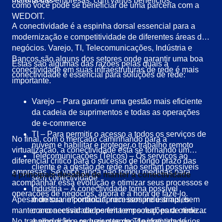
maioria das empresas, com vários benefícios.
como você pode se beneficiar de uma parceria com a
WEDOIT.
A conectividade é a espinha dorsal essencial para a
modernização e competitividade de diferentes áreas de
negócios. Varejo, TI, Telecomunicações, Indústria e
Bancos são alguns dos setores onde garantir uma boa
Estas são algumas das razões pelas quais a
conectividade em suas infraestruturas de rede é mais
conectividade é essencial para soluções de rede:
importante.
Varejo – Para garantir uma gestão mais eficiente
da cadeia de suprimentos e todas as operações
de e-commerce
TI – Para permitir o acesso a todos os serviços de
No final, com o mercado caminhando para a
nuvem e habilitar e proteger o trabalho remoto
virtualização, a conectividade está se tornando um
Telecomunicações (Telcos) – Os serviços ao
diferencial crítico para o sucesso de longo prazo das
cliente e a gestão de rede não seriam possíveis
empresas. Se você ainda não tomou medidas para
4 principais desafios de manter a conectividade
sem conectividade
acompanhar essa evolução e otimizar seus processos e
Indústria – A conectividade torna possível
operações de negócios, agora é a hora de fazê-lo.
Apesar de sua importância, nem sempre é simples
monitorar e controlar processos industriais, bem
manter a conectividade perfeita em soluções de rede.
como acessar dados em tempo real, para otimizar
No trabalho diário, os gerentes de TI enfrentam vários
a produção e reduzir o tempo de inatividade.