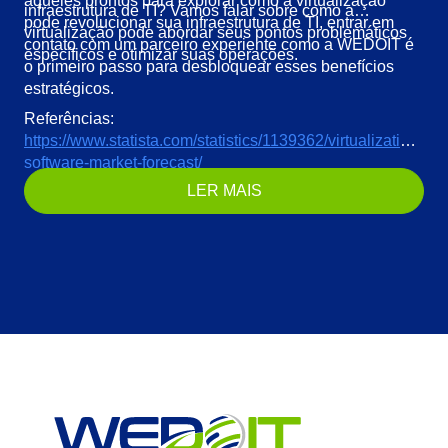
aqueles prontos para explorar como a virtualização
infraestrutura de TI? Vamos falar sobre como a
pode revolucionar sua infraestrutura de TI, entrar em
virtualização pode abordar seus pontos problemáticos
contato com um parceiro experiente como a WEDOIT é
específicos e otimizar suas operações.
o primeiro passo para desbloquear esses benefícios
estratégicos.
Referências:
https://www.statista.com/statistics/1139362/virtualization-
software-market-forecast/
LER MAIS