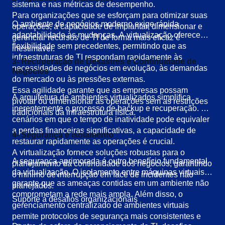
sistema e nas métricas de desempenho.
Para organizações que se esforçam para otimizar suas
O ambiente de negócios moderno exige rápida
operações, a capacidade de implantar, dimensionar e
adaptabilidade às mudanças. A virtualização oferece
gerenciar recursos de TI de forma mais eficaz é
flexibilidade sem precedentes, permitindo que as
inestimável.
infraestruturas de TI respondam rapidamente às
3- Recuperação de Desastres e Continuidade de
necessidades de negócios em evolução, às demandas
Negócios
do mercado ou às pressões externas.
Essa agilidade garante que as empresas possam
A arquitetura de ambientes virtualizados simplifica
pivotar ou dimensionar as operações sem as restrições
inerentemente o processo de backup e recuperação. Em
tradicionais da infraestrutura física.
cenários em que o tempo de inatividade pode equivaler
a perdas financeiras significativas, a capacidade de
4- Segurança e isolamento
restaurar rapidamente as operações é crucial.
A virtualização fornece soluções robustas para o
A segurança aprimorada é outro benefício fundamental
planejamento da continuidade dos negócios, garantindo
da virtualização. O isolamento entre máquinas virtuais
o mínimo de interrupção em face de incidentes não
garante que as ameaças contidas em um ambiente não
planejados.
comprometam a rede mais ampla. Além disso, o
Suporte a desafios organizacionais
gerenciamento centralizado de ambientes virtuais
permite protocolos de segurança mais consistentes e