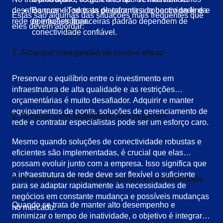
desafios quando se trata de garantir a conectividade da
Bancos – Todas as plataformas de banco on-line e
Estas são algumas das situações mais frequentes que
rede de infraestrutura.
operações financeiras padrão dependem de
eles devem abordar:
conectividade confiável.
1. Alcançar uma gestão de custos eficaz
Preservar o equilíbrio entre o investimento em
infraestrutura de alta qualidade e as restrições
orçamentárias é muito desafiador. Adquirir e manter
equipamentos de ponta, soluções de gerenciamento de
2. Garantir a escalabilidade dos negócios
rede e contratar especialistas pode ser um esforço caro.
Mesmo quando soluções de conectividade robustas e
eficientes são implementadas, é crucial que elas
possam evoluir junto com a empresa. Isso significa que
a infraestrutura de rede deve ser flexível o suficiente
3. Alcançar o melhor desempenho e confiabilidade
para se adaptar rapidamente às necessidades de
negócios em constante mudança e possíveis mudanças
Quando se trata de manter alto desempenho e
no mercado.
minimizar o tempo de inatividade, o objetivo é integrar-