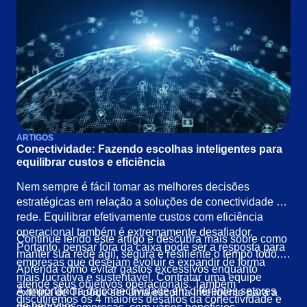
ARTIGOS
Conectividade: Fazendo escolhas inteligentes para
equilibrar custos e eficiência
Nem sempre é fácil tomar as melhores decisões
estratégicas em relação a soluções de conectividade e
rede. Equilibrar efetivamente custos com eficiência
operacional também é extremamente desafiador.
Continue lendo este artigo e descubra mais sobre como
Portanto, pensar fora da caixa pode ser a resposta para
manter sua rede ágil, segura e resiliente o tempo todo.
empresas que desejam evoluir e expandir de forma
Aprenda como evitar gastos excessivos enquanto
mais lucrativa e sustentável. Contratar uma equipe
atende seus objetivos operacionais. Também
A importância da conectividade em diferentes setores
externa de TI pode ser uma escolha inteligente para a
discutiremos os 4 maiores desafios da conectividade e
de negócios