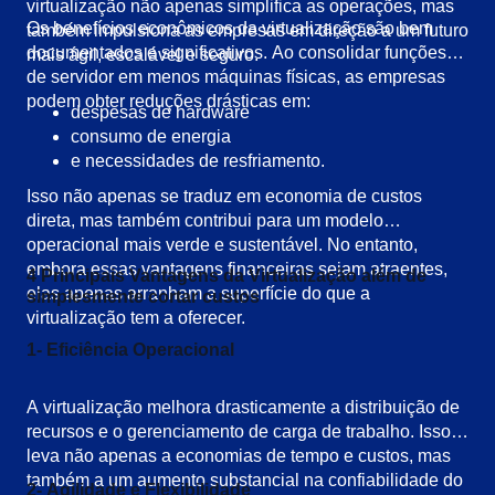
virtualização não apenas simplifica as operações, mas
Os benefícios econômicos da virtualização são bem
também impulsiona as empresas em direção a um futuro
documentados e significativos. Ao consolidar funções
mais ágil, escalável e seguro.
de servidor em menos máquinas físicas, as empresas
podem obter reduções drásticas em:
despesas de hardware
consumo de energia
e necessidades de resfriamento.
Isso não apenas se traduz em economia de custos
direta, mas também contribui para um modelo
operacional mais verde e sustentável. No entanto,
embora essas vantagens financeiras sejam atraentes,
4 Principais Vantagens da Virtualização além de
elas apenas arranham a superfície do que a
simplesmente cortar custos
virtualização tem a oferecer.
1- Eficiência Operacional
A virtualização melhora drasticamente a distribuição de
recursos e o gerenciamento de carga de trabalho. Isso
leva não apenas a economias de tempo e custos, mas
também a um aumento substancial na confiabilidade do
2- Agilidade e Flexibilidade