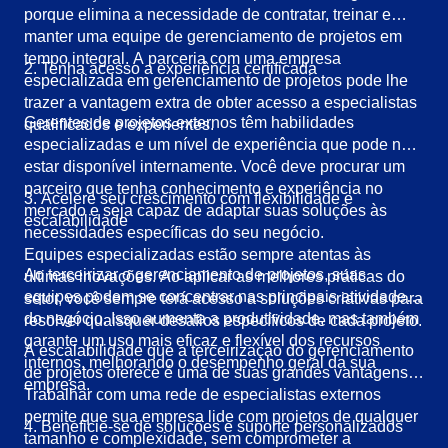
porque elimina a necessidade de contratar, treinar e
manter uma equipe de gerenciamento de projetos em
tempo integral. A parceria com uma empresa
2. Tenha acesso a experiência certificada
especializada em gerenciamento de projetos pode lhe
trazer a vantagem extra de obter acesso a especialistas
Gerentes de projetos externos têm habilidades
qualificados e experientes.
especializadas e um nível de experiência que pode não
estar disponível internamente. Você deve procurar um
parceiro que tenha conhecimento e experiência no
3. Acelere seu crescimento com flexibilidade e
mercado e seja capaz de adaptar suas soluções às
escalabilidade
necessidades específicas do seu negócio.
Equipes especializadas estão sempre atentas às
Ao terceirizar o gerenciamento de projetos, suas
últimas inovações. Ao aplicar as melhores práticas do
equipes podem se concentrar nas principais atividades
setor, você sempre terá acesso a soluções criativas para
do negócio. Isso aumenta a produtividade, mas também
resolver quaisquer desafios específicos de cada projeto.
garante um uso mais eficaz e flexível dos recursos
A escalabilidade que a terceirização do gerenciamento
internos, melhorando o desempenho geral da sua
de projetos oferece é uma de suas grandes vantagens!
empresa.
Trabalhar com uma rede de especialistas externos
permite que sua empresa lide com projetos de qualquer
4. Beneficie-se de soluções e suporte personalizados
tamanho e complexidade, sem comprometer a