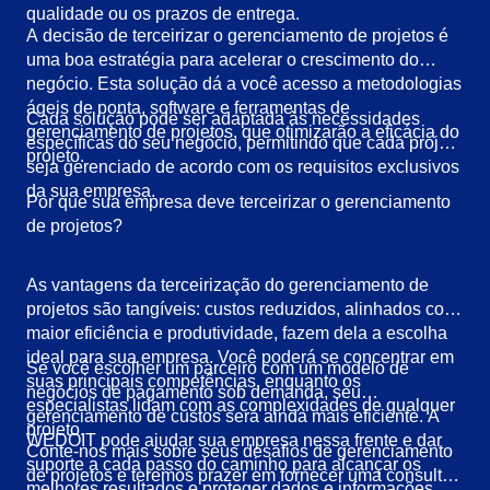
qualidade ou os prazos de entrega.
A decisão de terceirizar o gerenciamento de projetos é
uma boa estratégia para acelerar o crescimento do
negócio. Esta solução dá a você acesso a metodologias
ágeis de ponta, software e ferramentas de
Cada solução pode ser adaptada às necessidades
gerenciamento de projetos, que otimizarão a eficácia do
específicas do seu negócio, permitindo que cada projeto
projeto.
seja gerenciado de acordo com os requisitos exclusivos
da sua empresa.
Por que sua empresa deve terceirizar o gerenciamento
de projetos?
As vantagens da terceirização do gerenciamento de
projetos são tangíveis: custos reduzidos, alinhados com
maior eficiência e produtividade, fazem dela a escolha
ideal para sua empresa. Você poderá se concentrar em
Se você escolher um parceiro com um modelo de
suas principais competências, enquanto os
negócios de pagamento sob demanda, seu
especialistas lidam com as complexidades de qualquer
gerenciamento de custos será ainda mais eficiente. A
projeto.
WEDOIT pode ajudar sua empresa nessa frente e dar
Conte-nos mais sobre seus desafios de gerenciamento
suporte a cada passo do caminho para alcançar os
de projetos e teremos prazer em fornecer uma consulta
melhores resultados e proteger dados e informações